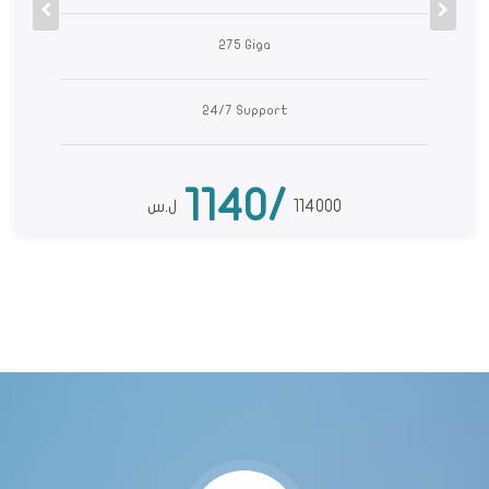
225 Giga
24/7 Support
830/
83000
ل.س
000