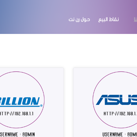
ا
نقاط البيع
حول رن نت